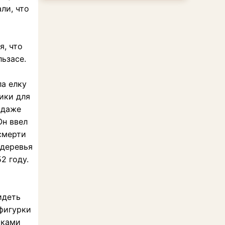
ли, что
я, что
льзасе.
ла елку
ники для
 даже
Он ввел
смерти
 деревья
2 году.
идеть
 фигурки
шками