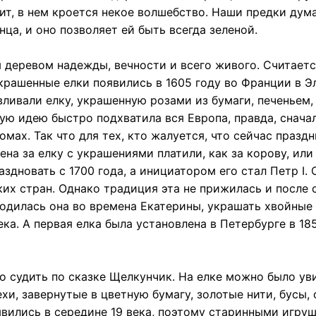
чит, в нем кроется некое волшебство. Наши предки дума
ца, и оно позволяет ей быть всегда зеленой.
 деревом надежды, вечности и всего живого. Считаетс
крашенные елки появились в 1605 году во Франции в Э
вливали елку, украшенную розами из бумаги, печеньем,
ую идею быстро подхватила вся Европа, правда, снача
мах. Так что для тех, кто жалуется, что сейчас празд
ена за елку с украшениями платили, как за корову, или
здновать с 1700 года, а инициатором его стал Петр I. 
их стран. Однако традиция эта не прижилась и после 
родилась она во времена Екатерины, украшать хвойные
ка. А первая елка была установлена в Петербурге в 185
но судить по сказке Щелкунчик. На елке можно было ув
хи, завернутые в цветную бумагу, золотые нити, бусы,
оявились в середине 19 века, поэтому старинными игру