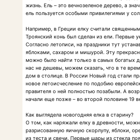
жизнь. Ель – это вечнозеленое дерево, а зна
ель пользуется особыми привилегиями у солн
Например, в Греции елку считали священным
Троянский конь был сделан из ели. Первые у
Согласно летописи, на праздники тут устана
яблоками, сахаром и мишурой. Эту прекрасн
можно было найти только в самых богатых до
нас не дешевы, можем сказать, что в те врем
дом в столице. В России Новый год стали пра
новое летоисчесление по подобию европейск
правителя о ней полностью позабыли. А воз
начали еще позже – во второй половине 19 ве
Как выглядела новогодняя елка в старину?
О том, как наряжали елку в древности, мож
разрисованную яичную скорлупу, яблоки, оре
из теста и свечи. Первые шары из стекла п