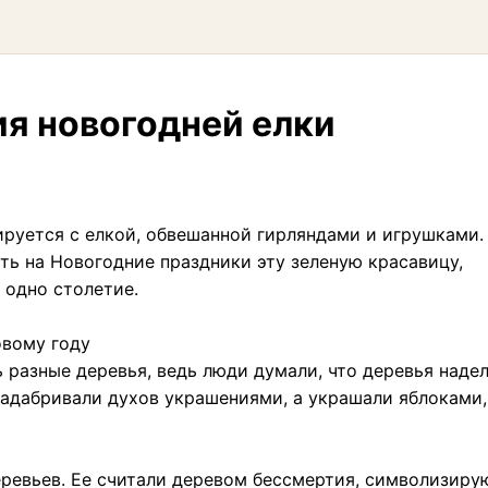
я новогодней елки
ируется с елкой, обвешанной гирляндами и игрушками.
ть на Новогодние праздники эту зеленую красавицу,
 одно столетие.
овому году
 разные деревья, ведь люди думали, что деревья наде
 задабривали духов украшениями, а украшали яблоками
еревьев. Ее считали деревом бессмертия, символизир